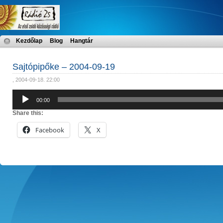
Kezdőlap
Blog
Hangtár
Sajtópipőke – 2004-09-19
, 2004-09-18. 22:00
Audió
00:00
lejátszó
Share this:
Facebook
X