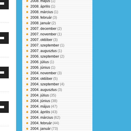
e
2008. május
(1)
erő
tyűket
2008. április
(1)
éséhez,
2008. március
(1)
leg
2008. február
(3)
álni.
2008. január
(2)
entéséhez
2007. december
(2)
2007. november
(1)
e
2007. október
(3)
erő
tyűket
2007. szeptember
(1)
éséhez,
2007. augusztus
(1)
leg
álni.
2006. szeptember
(2)
entéséhez
2006. július
(1)
2006. június
(1)
e
2004. november
(3)
erő
tyűket
2004. október
(5)
éséhez,
2004. szeptember
(4)
leg
álni.
2004. augusztus
(3)
entéséhez
2004. július
(35)
2004. június
(38)
e
2004. május
(47)
erő
tyűket
2004. április
(43)
éséhez,
2004. március
(62)
leg
álni.
2004. február
(44)
entéséhez
2004. január
(73)