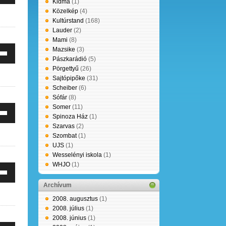
Kidma
(1)
éséhez,
Közelkép
(4)
leg
álni.
Kultúrstand
(168)
entéséhez
Lauder
(2)
Mami
(8)
e
Mazsike
(3)
erő
tyűket
Pászkarádió
(5)
éséhez,
Pörgettyű
(26)
leg
Sajtópipőke
(31)
álni.
entéséhez
Scheiber
(6)
Sófár
(8)
Somer
(11)
e
Spinoza Ház
(1)
erő
tyűket
Szarvas
(2)
éséhez,
Szombat
(1)
leg
álni.
UJS
(1)
entéséhez
Wesselényi iskola
(1)
WHJO
(1)
e
erő
tyűket
Archívum
éséhez,
leg
álni.
2008. augusztus
(1)
entéséhez
2008. július
(1)
2008. június
(1)