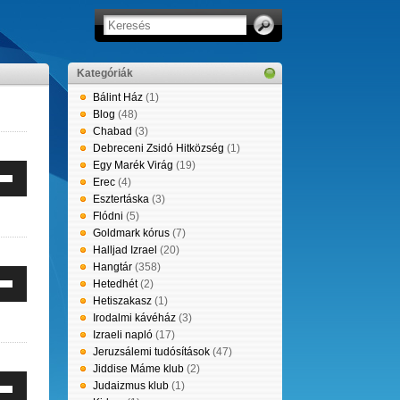
Kategóriák
Bálint Ház
(1)
Blog
(48)
Chabad
(3)
Debreceni Zsidó Hitközség
(1)
Egy Marék Virág
(19)
Erec
(4)
erő
Esztertáska
(3)
éséhez,
Flódni
(5)
leg
Goldmark kórus
(7)
entéséhez
Halljad Izrael
(20)
Hangtár
(358)
e
Hetedhét
(2)
erő
tyűket
Hetiszakasz
(1)
éséhez,
Irodalmi kávéház
(3)
leg
álni.
Izraeli napló
(17)
entéséhez
Jeruzsálemi tudósítások
(47)
Jiddise Máme klub
(2)
e
Judaizmus klub
(1)
erő
tyűket