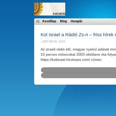
Kezdőlap
Blog
Hangtár
Kol Israel a Rádió Zs-n – friss híre
, 2007-08-04. 13:51
Az izraeli rádió élő, magyar nyelvű adását mi
15 perces műsorokat 2003 októbere óta folyam
https://kolisrael.hirolvaso.com/ címen.