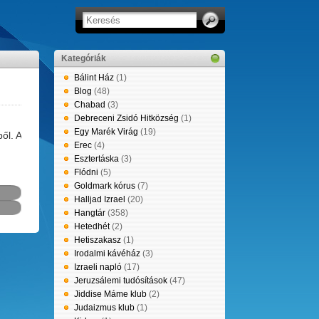
Kategóriák
Bálint Ház
(1)
Blog
(48)
Chabad
(3)
Debreceni Zsidó Hitközség
(1)
Egy Marék Virág
(19)
ől. A
Erec
(4)
Esztertáska
(3)
Flódni
(5)
Goldmark kórus
(7)
Halljad Izrael
(20)
Hangtár
(358)
Hetedhét
(2)
Hetiszakasz
(1)
Irodalmi kávéház
(3)
Izraeli napló
(17)
Jeruzsálemi tudósítások
(47)
Jiddise Máme klub
(2)
Judaizmus klub
(1)