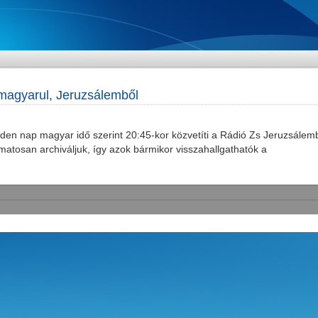
k magyarul, Jeruzsálemből
nden nap magyar idő szerint 20:45-kor közvetíti a Rádió Zs Jeruzsálemb
atosan archiváljuk, így azok bármikor visszahallgathatók a