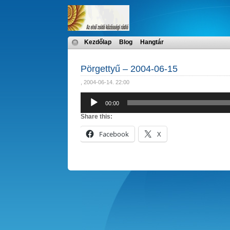
Kezdőlap
Blog
Hangtár
Pörgettyű – 2004-06-15
, 2004-06-14. 22:00
Audió
00:00
lejátszó
Share this:
Facebook
X