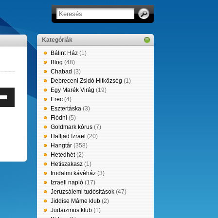
Kategóriák
Bálint Ház
(1)
Blog
(48)
Chabad
(3)
Debreceni Zsidó Hitközség
(1)
Egy Marék Virág
(19)
Erec
(4)
erő
Esztertáska
(3)
éséhez,
Flódni
(5)
leg
Goldmark kórus
(7)
entéséhez
Halljad Izrael
(20)
Hangtár
(358)
e
Hetedhét
(2)
tyűket
Hetiszakasz
(1)
Irodalmi kávéház
(3)
álni.
Izraeli napló
(17)
Jeruzsálemi tudósítások
(47)
Jiddise Máme klub
(2)
Judaizmus klub
(1)