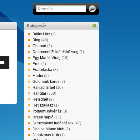
Kategóriák
Bálint Ház
(1)
Blog
(48)
Chabad
(3)
Debreceni Zsidó Hitközség
(1)
Egy Marék Virág
(19)
Erec
(4)
erő
Esztertáska
(3)
éséhez,
Flódni
(5)
leg
Goldmark kórus
(7)
entéséhez
Halljad Izrael
(20)
Hangtár
(358)
e
Hetedhét
(2)
tyűket
Hetiszakasz
(1)
Irodalmi kávéház
(3)
álni.
Izraeli napló
(17)
Jeruzsálemi tudósítások
(47)
Jiddise Máme klub
(2)
Judaizmus klub
(1)