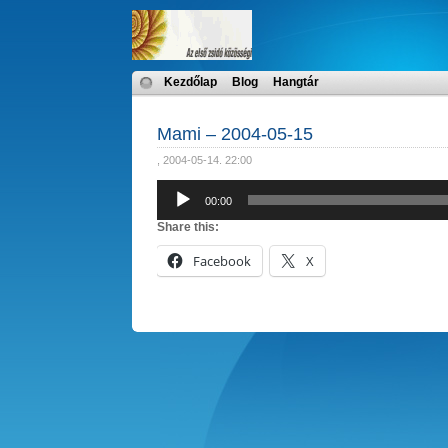
Kezdőlap
Blog
Hangtár
Mami – 2004-05-15
, 2004-05-14. 22:00
Audió
00:00
lejátszó
Share this:
Facebook
X