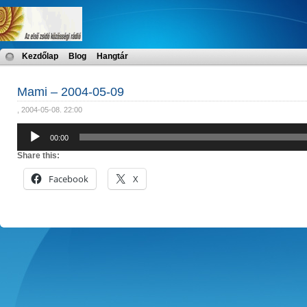
Kezdőlap
Blog
Hangtár
Mami – 2004-05-09
, 2004-05-08. 22:00
Audió
00:00
lejátszó
Share this:
Facebook
X