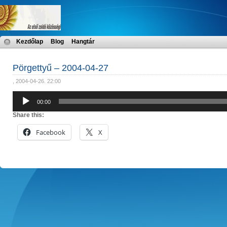
Kezdőlap
Blog
Hangtár
Pörgettyű – 2004-04-27
, 2004-04-26. 22:00
Audió
00:00
lejátszó
Share this:
Facebook
X