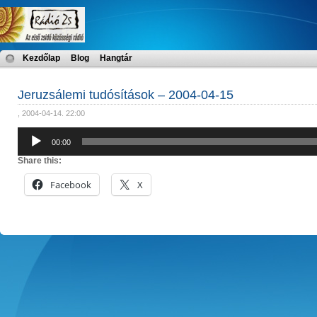
Kezdőlap
Blog
Hangtár
Jeruzsálemi tudósítások – 2004-04-15
, 2004-04-14. 22:00
Audió
00:00
lejátszó
Share this:
Facebook
X