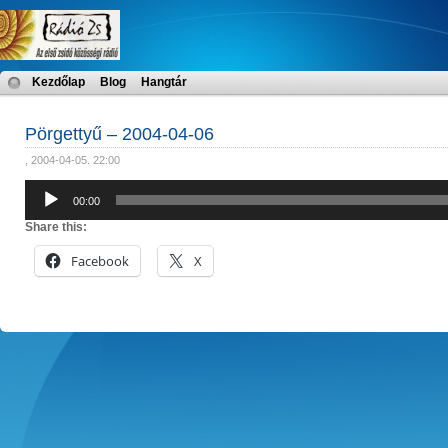
Kezdőlap
Blog
Hangtár
Pörgettyű – 2004-04-06
, 2004-04-05. 22:00
Audió
00:00
lejátszó
Share this:
Facebook
X