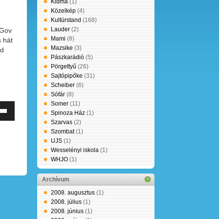
Kidma
(1)
Közelkép
(4)
Kultúrstand
(168)
Lauder
(2)
 Gov
Mami
(8)
s hát
Mazsike
(3)
ád
Pászkarádió
(5)
Pörgettyű
(26)
Sajtópipőke
(31)
Scheiber
(6)
Sófár
(8)
Somer
(11)
Spinoza Ház
(1)
erő
Szarvas
(2)
éséhez,
Szombat
(1)
leg
UJS
(1)
entéséhez
Wesselényi iskola
(1)
WHJO
(1)
e
tyűket
Archívum
2008. augusztus
(1)
álni.
2008. július
(1)
2008. június
(1)