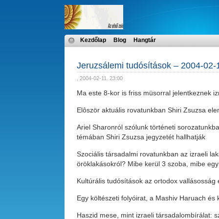
Kezdőlap
Blog
Hangtár
Jeruzsálemi tudósítások – 2004-02-
, 2004-02-11. 23:00
Ma este 8-kor is friss müsorral jelentkeznek iz
Elôször aktuális rovatunkban Shiri Zsuzsa ele
Ariel Sharonról szólunk történeti sorozatunkba
témában Shiri Zsuzsa jegyzetét hallhatják
Szociális társadalmi rovatunkban az izraeli la
öröklakásokról? Mibe kerül 3 szoba, mibe egy 
Kultúrális tudósítások az ortodox vallásosság
Egy költészeti folyóirat, a Mashiv Haruach és
Haszid mese, mint izraeli társadalombírálat: 