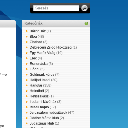
Kategóriák
Bálint Ház
(1)
Blog
(48)
Chabad
(3)
Debreceni Zsidó Hitközség
(1)
Egy Marék Virág
(19)
Erec
(4)
Esztertáska
(3)
Flódni
(5)
? –e
Goldmark kórus
(7)
Halljad Izrael
(20)
Hangtár
(358)
Hetedhét
(2)
Hetiszakasz
(1)
Irodalmi kávéház
(3)
Izraeli napló
(17)
Jeruzsálemi tudósítások
(47)
Jiddise Máme klub
(2)
Judaizmus klub
(1)
lya