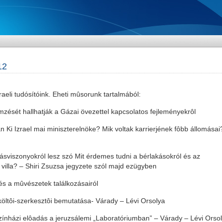
12
raeli tudósítóink. Eheti mûsorunk tartalmából:
mzését hallhatják a Gázai övezettel kapcsolatos fejleményekrôl
n Ki Izrael mai miniszterelnöke? Mik voltak karrierjének fôbb állomásai
kásviszonyokról lesz szó Mit érdemes tudni a bérlakásokról és az
villa? – Shiri Zsuzsa jegyzete szól majd ezügyben
 és a mûvészetek találkozásairól
 költôi-szerkesztôi bemutatása- Várady – Lévi Orsolya
színházi elôadás a jeruzsálemi „Laboratóriumban” – Várady – Lévi Orso