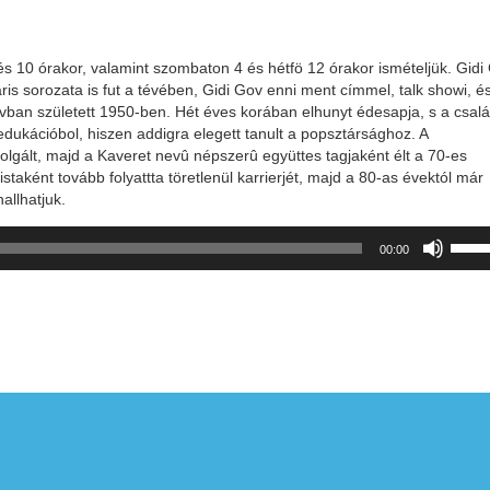
és 10 órakor, valamint szombaton 4 és hétfö 12 órakor ismételjük. Gidi
is sorozata is fut a tévében, Gidi Gov enni ment címmel, talk showi, é
ivban született 1950-ben. Hét éves korában elhunyt édesapja, s a csal
s edukációbol, hiszen addigra elegett tanult a popsztársághoz. A
lgált, majd a Kaveret nevû népszerû együttes tagjaként élt a 70-es
staként tovább folyattta töretlenül karrierjét, majd a 80-as évektól már
allhatjuk.
A
00:00
hang
növel
illető
csökk
a
Fel/L
billen
kell
haszn