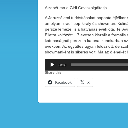
A zenét ma a Gidi Gov szolgáltatja.
A Jeruzsálemi tudósításokat naponta éjfélkor 
amolyan Izraeli pop-király és showman. Kulinár
persze lemezei is a hatvanas évek óta. Tel Av
Eilatra költözött. 17 évesen kiszállt a formáli
katonaságnál persze a katonai zenekarban szo
években. Az együttes ugyan feloszlott, de szóli
showmanként is sikeres volt. Ma az ô énekét h
Audió
00:00
lejátszó
Share this:
Facebook
X