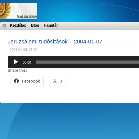
Kezdőlap
Blog
Hangtár
Jeruzsálemi tudósítások – 2004-01-07
, 2004-01-06. 23:00
Audió
00:00
lejátszó
Share this:
Facebook
X