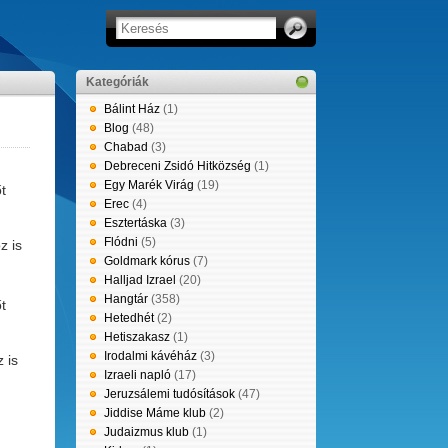
Kategóriák
Bálint Ház
(1)
Blog
(48)
Chabad
(3)
Debreceni Zsidó Hitközség
(1)
Egy Marék Virág
(19)
t
Erec
(4)
Esztertáska
(3)
Flódni
(5)
z is
Goldmark kórus
(7)
Halljad Izrael
(20)
Hangtár
(358)
t
Hetedhét
(2)
Hetiszakasz
(1)
Irodalmi kávéház
(3)
 is
Izraeli napló
(17)
Jeruzsálemi tudósítások
(47)
Jiddise Máme klub
(2)
Judaizmus klub
(1)