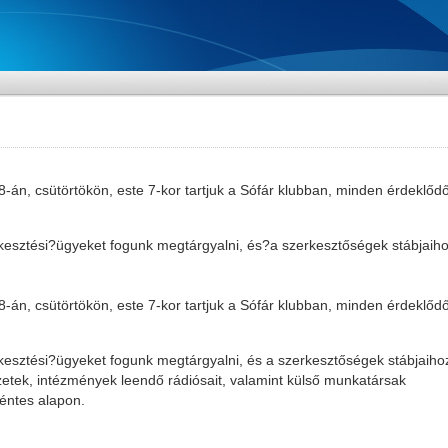
8-án, csütörtökön, este 7-kor tartjuk a Sófár klubban, minden érdeklődő
kesztési?ügyeket fogunk megtárgyalni, és?a szerkesztőségek stábjaiho
8-án, csütörtökön, este 7-kor tartjuk a Sófár klubban, minden érdeklődő
esztési?ügyeket fogunk megtárgyalni, és a szerkesztőségek stábjaihoz
zetek, intézmények leendő rádiósait, valamint külső munkatársak
kéntes alapon.