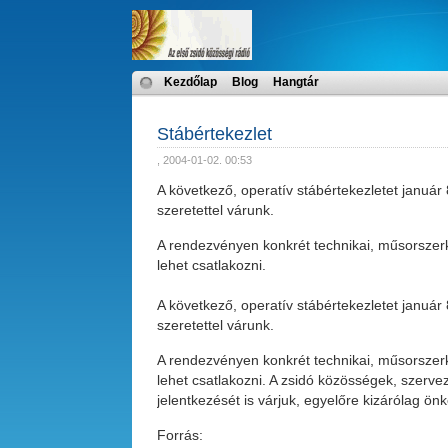
Kezdőlap
Blog
Hangtár
Stábértekezlet
, 2004-01-02. 00:53
A következő, operatív stábértekezletet január 
szeretettel várunk.
A rendezvényen konkrét technikai, műsorszer
lehet csatlakozni.
A következő, operatív stábértekezletet január 
szeretettel várunk.
A rendezvényen konkrét technikai, műsorszerk
lehet csatlakozni. A zsidó közösségek, szerve
jelentkezését is várjuk, egyelőre kizárólag ön
Forrás: