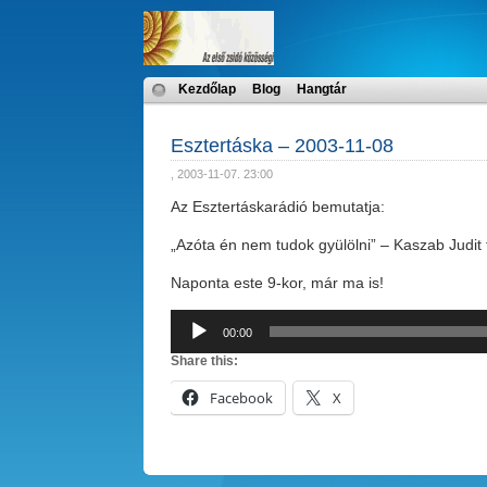
Kezdőlap
Blog
Hangtár
Esztertáska – 2003-11-08
, 2003-11-07. 23:00
Az Esztertáskarádió bemutatja:
„Azóta én nem tudok gyülölni” – Kaszab Judit
Naponta este 9-kor, már ma is!
Audió
00:00
lejátszó
Share this:
Facebook
X