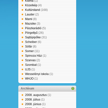
Kidma
(1)
Közelkép
(4)
álni.
Kultúrstand
(168)
Lauder
(2)
Mami
(8)
Mazsike
(3)
Pászkarádió
(5)
Pörgettyű
(26)
Sajtópipőke
(31)
Scheiber
(6)
Sófár
(8)
Somer
(11)
Spinoza Ház
(1)
Szarvas
(2)
Szombat
(1)
UJS
(1)
Wesselényi iskola
(1)
WHJO
(1)
Archívum
2008. augusztus
(1)
2008. július
(1)
2008. június
(1)