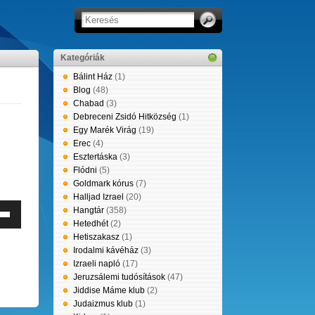
Kategóriák
Bálint Ház
(1)
Blog
(48)
Chabad
(3)
Debreceni Zsidó Hitközség
(1)
Egy Marék Virág
(19)
Erec
(4)
Esztertáska
(3)
Flódni
(5)
Goldmark kórus
(7)
Halljad Izrael
(20)
Hangtár
(358)
erő
Hetedhét
(2)
éséhez,
Hetiszakasz
(1)
leg
Irodalmi kávéház
(3)
entéséhez
Izraeli napló
(17)
Jeruzsálemi tudósítások
(47)
e
Jiddise Máme klub
(2)
Judaizmus klub
(1)
tyűket