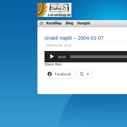
Kezdőlap
Blog
Hangtár
Izraeli napló – 2004-01-07
, 2004-01-06. 23:00
Audió
00:00
lejátszó
Share this:
Facebook
X