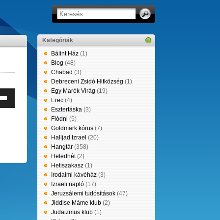
Kategóriák
Bálint Ház
(1)
Blog
(48)
Chabad
(3)
Debreceni Zsidó Hitközség
(1)
Egy Marék Virág
(19)
Erec
(4)
erő
Esztertáska
(3)
éséhez,
Flódni
(5)
leg
Goldmark kórus
(7)
entéséhez
Halljad Izrael
(20)
Hangtár
(358)
e
Hetedhét
(2)
tyűket
Hetiszakasz
(1)
Irodalmi kávéház
(3)
álni.
Izraeli napló
(17)
Jeruzsálemi tudósítások
(47)
Jiddise Máme klub
(2)
Judaizmus klub
(1)