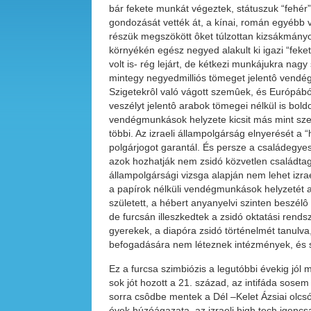
bár fekete munkát végeztek, státuszuk “fehér” 
gondozását vették át, a kínai, román egyébb vi
részük megszökött ôket túlzottan kizsákmányol
környékén egész negyed alakult ki igazi “fek
volt is- rég lejárt, de kétkezi munkájukra nagy
mintegy negyedmilliós tömeget jelentô vendég
Szigetekrôl való vágott szemûek, és Európából
veszélyt jelentô arabok tömegei nélkül is bold
vendégmunkások helyzete kicsit más mint szert
többi. Az izraeli állampolgárság elnyerését a
polgárjogot garantál. És persze a családegyesí
azok hozhatják nem zsidó közvetlen családtagjai
állampolgársági vizsga alapján nem lehet izrael
a papírok nélküli vendégmunkások helyzetét az 
született, a hébert anyanyelvi szinten beszél
de furcsán illeszkedtek a zsidó oktatási ren
gyerekek, a diapóra zsidó történelmét tanu
befogadására nem léteznek intézmények, és 
Ez a furcsa szimbiózis a legutóbbi évekig jó
sok jót hozott a 21. század, az intifáda sosem
sorra csôdbe mentek a Dél –Kelet Ázsiai olcs
évek húzóágazata, az izraeli high tech igenc