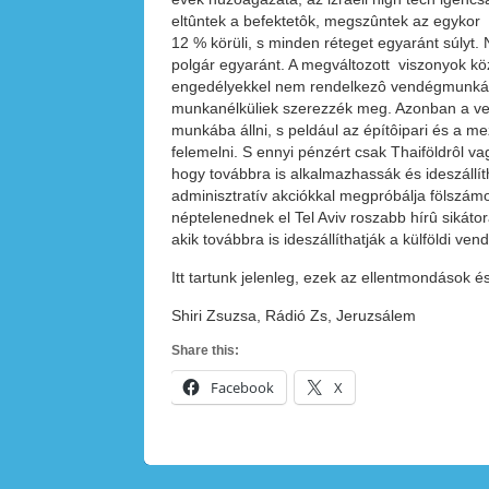
eltûntek a befektetôk, megszûntek az egykor
12 % körüli, s minden réteget egyaránt súlyt
polgár egyaránt. A megváltozott viszonyok köz
engedélyekkel nem rendelkezô vendégmunkások
munkanélküliek szerezzék meg. Azonban a ven
munkába állni, s peldául az építôipari és a 
felemelni. S ennyi pénzért csak Thaiföldrôl v
hogy továbbra is alkalmazhassák és ideszállí
adminisztratív akciókkal megpróbálja fölszám
néptelenednek el Tel Aviv roszabb hírû sikát
akik továbbra is ideszállíthatják a külföldi v
Itt tartunk jelenleg, ezek az ellentmondások 
Shiri Zsuzsa, Rádió Zs, Jeruzsálem
Share this:
Facebook
X