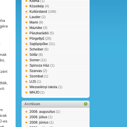
Kidma
(1)
Közelkép
(4)
Kultúrstand
(168)
Lauder
(2)
aha
Mami
(8)
égére
Mazsike
(3)
Pászkarádió
(5)
Pörgettyű
(26)
i
Sajtópipőke
(31)
Scheiber
(6)
ának
Sófár
(8)
ni,
Somer
(11)
Spinoza Ház
(1)
Szarvas
(2)
Ezért
Szombat
(1)
UJS
(1)
dták,
Wesselényi iskola
(1)
áró
WHJO
(1)
Archívum
em
2008. augusztus
(1)
árak
2008. július
(1)
90-es
2008. június
(1)
att