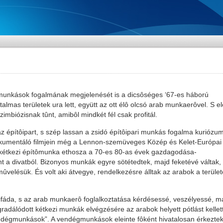
unkások fogalmának megjelenését is a dicsôséges ‘67-es háború
almas területek ura lett, együtt az ott élô olcsó arab munkaerôvel. S el
mbiózisnak tûnt, amibôl mindkét fél csak profitál.
 az építôipart, s szép lassan a zsidó építôipari munkás fogalma kurióz
dokumentáló filmjein még a Lennon-szemüveges Közép és Kelet-Európai
dó kétkezi építômunka ethosza a 70-es 80-as évek gazdagodása-
a divatból. Bizonyos munkák egyre sötétedtek, majd feketévé váltak, 
ûvelésük. És volt aki átvegye, rendelkezésre álltak az arabok a terület
tifáda, s az arab munkaerô foglalkoztatása kérdésessé, veszélyessé, m
gradálódott kétkezi munkák elvégzésére az arabok helyett pótlást kellet
endégmunkások”. A vendégmunkások eleinte fôként hivatalosan érkeztek