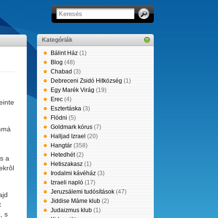
Kategóriák
Bálint Ház
(1)
Blog
(48)
Chabad
(3)
Debreceni Zsidó Hitközség
(1)
Egy Marék Virág
(19)
Erec
(4)
einte
Esztertáska
(3)
Flódni
(5)
Goldmark kórus
(7)
ummá
Halljad Izrael
(20)
Hangtár
(358)
Hetedhét
(2)
s a
Hetiszakasz
(1)
ekrôl
Irodalmi kávéház
(3)
Izraeli napló
(17)
Jeruzsálemi tudósítások
(47)
ajd
Jiddise Máme klub
(2)
t
Judaizmus klub
(1)
, s