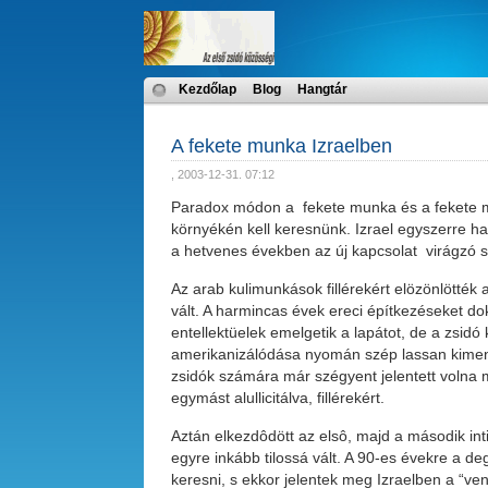
Kezdőlap
Blog
Hangtár
A fekete munka Izraelben
, 2003-12-31. 07:12
Paradox módon a fekete munka és a fekete m
környékén kell keresnünk. Izrael egyszerre hat
a hetvenes években az új kapcsolat virágzó szi
Az arab kulimunkások fillérekért elözönlötték
vált. A harmincas évek ereci építkezéseket 
entellektüelek emelgetik a lapátot, de a zsi
amerikanizálódása nyomán szép lassan kiment 
zsidók számára már szégyent jelentett volna m
egymást alullicitálva, fillérekért.
Aztán elkezdôdött az elsô, majd a második in
egyre inkább tilossá vált. A 90-es évekre a de
keresni, s ekkor jelentek meg Izraelben a “v