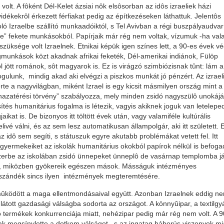
volt. A fôként Dél-Kelet ázsiai nôk elsôsorban az idôs izraeliek házi
dékekrôl érkezett férfiakat pedig az építkezéseken láthattuk. Jelentôs
ó Izraelbe szállító munkaadóiktól, s Tel Avivban a régi buszpályaudvar
ete” fekete munkásokból. Papírjaik már rég nem voltak, vízumuk -ha val
 szüksége volt Izraelnek. Etnikai képük igen színes lett, a 90-es évek v
munkások közt akadnak afrikai feketék, Dél-amerikai indiánok, Fülöp
 jött románok, sôt magyarok is. Ez is virágzó szimbiózisnak tûnt: lám a
ogulunk, mindig akad aki elvégzi a piszkos munkát jó pénzért. Az izrael
e a nagyvilágban, miként Izrael is egy kicsit másmilyen ország mint a
 “hazatérési törvény” szabályozza, mely minden zsidó nagyszülô unokáj
tés humanitárius fogalma is létezik, vagyis akiknek joguk van leteleped
kat is. De bizonyos itt töltött évek után, vagy valamiféle kultúrális
ivé válni, és az sem lesz automatikusan állampolgár, aki itt született. 
idô sem segíti, s státuszuk egyre akutabb problémákat vetett fel. Itt
ô gyermekeiket az iskolák humanitárius okokból papírok nélkül is befoga
dszerbe az iskolában zsidó ünnepeket ünneplô de vasárnap templomba j
lva, miközben gyökereik egészen mások. Másságuk intézményes
szándék sincs ilyen intézmények megteremtésére.
l mûködött a maga ellentmondásaival együtt. Azonban Izraelnek eddig n
 látott gazdasági válságba sodorta az országot. A könnyûipar, a textilgy
ó termékek konkurrenciája miatt, nehézipar pedig már rég nem volt. A 
sak megsínylette a dotkom válságot, s az ingatag háborús viszonyok mi