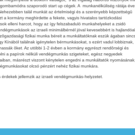
 gombamódra szaporodó start up cégek. A munkanélküliség rátája éve
. Nehezebben talál munkát az értelmiségi és a szerényebb képzettségû
t a kormány meghirdette a fekete, vagyis hivatalos tartózkodási
 elleni harcot, hogy az így felszabaduló munkahelyeket a zsidó
dégmunkások az izraeli minimálbérnél jóval kevesebbért is hajlandóa
mezôgazdasági fizikai munka béreit a munkáltatóknak eszük ágaban sinc
agy Kínából találnak igénytelen bérmunkásokat, s ezért vadul lobbiznak,
thassák ôket. Az utóbbi 1-2 évben a kormány egyrészt rendôrségi és
olni a papírok nélküli vendégmunkás szigeteket, egész negyedek
oraiban, másrészt viszont kénytelen engedni a munkáltatók nyomásának
endégmunkásokat olcsó pénzért nehéz fizikai munkára.
és érdekek jellemzik az izraeli vendégmunkás-helyzetet.